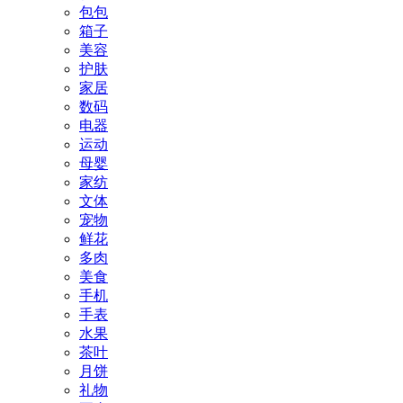
包包
箱子
美容
护肤
家居
数码
电器
运动
母婴
家纺
文体
宠物
鲜花
多肉
美食
手机
手表
水果
茶叶
月饼
礼物