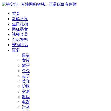
首页
新鲜水果
生日礼物
网红零食
视频会员
百亿补贴
宠物用品
更多
男装
女装
鞋子
包包
箱子
美容
护肤
家居
数码
电器
运动