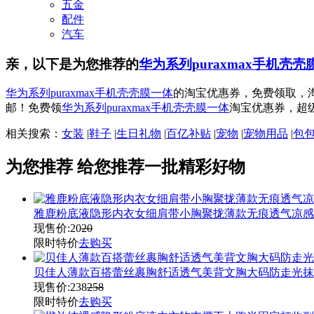
五金
配件
汽车
亲，以下是为您推荐的
华为系列puraxmax手机壳壳
华为系列puraxmax手机壳壳膜一体
的淘宝优惠券，免费领取，
邮！免费领
华为系列puraxmax手机壳壳膜一体
淘宝优惠券，超
相关搜索：
女装
|
鞋子
|
生日礼物
|
百亿补贴
|
宠物
|
宠物用品
|
包
为您推荐
给您推荐一批精彩好物
雅鹿粉底液隐形内衣女细肩带小胸聚拢薄款无痕透气凉感
现售价:
20
20
限时特价
去购买
贝佳人薄款百搭蕾丝裹胸舒适透气美背文胸大码防走光抹
现售价:
238
258
限时特价
去购买