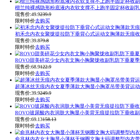
楷兰纯裸感隐形粉底液内衣软支撑不上跑半固定杯收副乳
现售价:
49.9
239.9
限时特价
去购买
初禾念内衣女聚拢提拉防下垂背心式运动文胸薄款无痕收
现售价:
39.8
79.8
限时特价
去购买
ROVO甜美碎花少女内衣文胸小胸聚拢收副乳防下垂夏
现售价:
68.9
122.9
限时特价
去购买
超薄冰丝无痕内衣女夏季薄款大胸显小胸罩吊带美背运动
现售价:
39.9
249.9
限时特价
去购买
ROVO玻尿酸内衣润肤大胸显小美背无痕提拉防下垂收
现售价:
69.13
158.13
限时特价
去购买
俞兆林内衣女大胸显小薄杯无钢圈文胸大码调整型内衣蕾