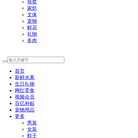
母婴
家纺
文体
宠物
鲜花
礼物
多肉
首页
新鲜水果
生日礼物
网红零食
视频会员
百亿补贴
宠物用品
更多
男装
女装
鞋子