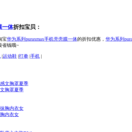
膜一体
折扣宝贝：
淘宝
华为系列puraxmax手机壳壳膜一体
的折扣优惠，
华为系列pur
级省钱哦~
包
|
运动鞋
|
打拳
|
手机
|
文胸罩夏季
胸内衣女