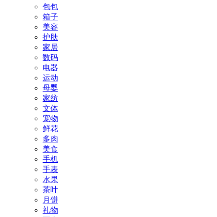
包包
箱子
美容
护肤
家居
数码
电器
运动
母婴
家纺
文体
宠物
鲜花
多肉
美食
手机
手表
水果
茶叶
月饼
礼物