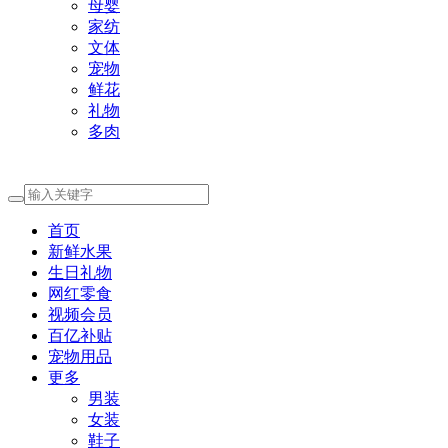
母婴
家纺
文体
宠物
鲜花
礼物
多肉
首页
新鲜水果
生日礼物
网红零食
视频会员
百亿补贴
宠物用品
更多
男装
女装
鞋子