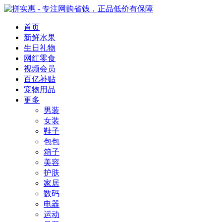
首页
新鲜水果
生日礼物
网红零食
视频会员
百亿补贴
宠物用品
更多
男装
女装
鞋子
包包
箱子
美容
护肤
家居
数码
电器
运动