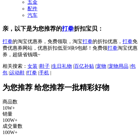
五金
配件
汽车
亲，以下是为您推荐的
打拳
折扣宝贝：
打拳
的淘宝优惠券，免费领取，淘宝
打拳
的折扣优惠，
打拳
免
费优惠券网站，优惠折扣低至9块9包邮！免费领
打拳
淘宝优惠
券，超级省钱哦~
相关搜索：
女装
|
鞋子
|
生日礼物
|
百亿补贴
|
宠物
|
宠物用品
|
包
包
|
运动鞋
|
打拳
|
手机
|
为您推荐
给您推荐一批精彩好物
商品数
10W+
销量
100W+
成交量数
100W+