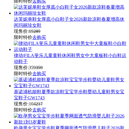
限时特价
去购买
达芙妮单鞋女厚底小白鞋子女2026新款凉鞋春夏增高休
闲玛丽珍女鞋
现售价:
69
289
限时特价
去购买
律动|FILA斐乐儿童童鞋休闲鞋男女中大童板鞋小白鞋运
动鞋子
现售价:
359
359
限时特价
去购买
基诺浦机能鞋夏季款凉鞋宝宝学步鞋婴幼儿童鞋男女宝
宝鞋子GW1743
现售价:
104
217
限时特价
去购买
欧孕男女宝宝学步鞋夏季网面透气防滑婴儿鞋子2026新