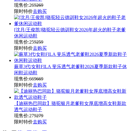
现售价:
269
269
限时特价
去购买
[沈月/王俊凯]骆驼轻云德训鞋女2026年超火的鞋子老爹
休闲运动鞋
现售价:
259
259
限时特价
去购买
蕨草3代|女鞋FILA 斐乐透气老爹鞋2026夏季新款鞋子休
闲鞋运动鞋
现售价:
669
669
限时特价
去购买
【迪丽热巴同款】骆驼银月老爹鞋女厚底增高女鞋新款
透气运动鞋子
现售价:
279
279
限时特价
去购买