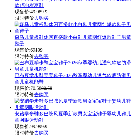
款1到3岁夏鞋
现售价:
49.9
89.9
限时特价
去购买
森马儿童板鞋休闲百搭款小白鞋儿童网红爆款鞋子男童
鞋子
现售价:
69
109
限时特价
去购买
巴布豆学步鞋宝宝鞋子2026秋季婴幼儿透气软底防滑男
童儿童机能鞋
现售价:
70.58
80.58
限时特价
去购买
安踏学步鞋多巴胺风夏季新款男女宝宝鞋子婴幼儿鞋儿
童网眼运动鞋
现售价:
99.9
99.9
限时特价
去购买