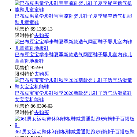
巴布豆男童学步鞋宝宝凉鞋婴儿鞋子夏季镂空透气机能
鞋儿童童鞋
现售价:
69.13
89.13
限时特价
去购买
巴布豆宝宝学步鞋夏季新款透气网面鞋子婴儿室内鞋儿
童童鞋地板鞋
现售价:
95
230
限时特价
去购买
巴布豆宝宝学步鞋秋季2026新款婴儿鞋子透气防滑童鞋
女宝宝机能鞋
现售价:
86.63
96.63
限时特价
去购买
361男女运动鞋休闲鞋板鞋减震通勤跑步鞋鞋子百搭板鞋