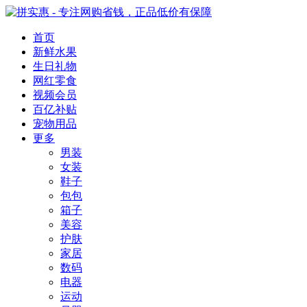
首页
新鲜水果
生日礼物
网红零食
视频会员
百亿补贴
宠物用品
更多
男装
女装
鞋子
包包
箱子
美容
护肤
家居
数码
电器
运动