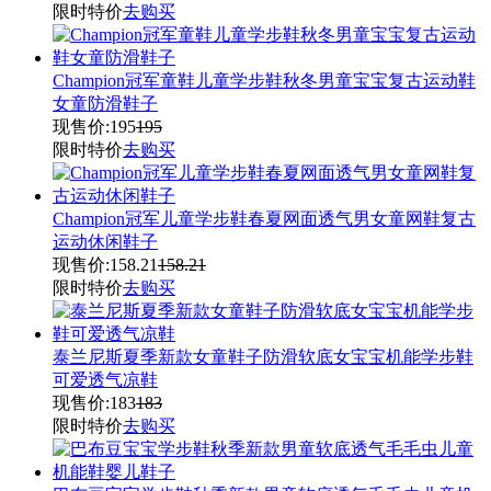
限时特价
去购买
Champion冠军童鞋儿童学步鞋秋冬男童宝宝复古运动鞋
女童防滑鞋子
现售价:
195
195
限时特价
去购买
Champion冠军儿童学步鞋春夏网面透气男女童网鞋复古
运动休闲鞋子
现售价:
158.21
158.21
限时特价
去购买
泰兰尼斯夏季新款女童鞋子防滑软底女宝宝机能学步鞋
可爱透气凉鞋
现售价:
183
183
限时特价
去购买