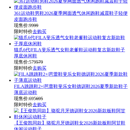
361运动鞋男鞋2026夏季网面透气休闲跑鞋减震鞋子轻便
皮面跑步鞋
现售价:
99
99
限时特价
去购买
猫爪6代|FILA斐乐透气女鞋老爹鞋运动鞋复古新款鞋子
厚底休闲鞋
现售价:
579
579
限时特价
去购买
FILA跳跳鞋2+|芭蕾鞋斐乐女鞋德训鞋2026夏季新款鞋子
薄底运动鞋
现售价:
695
695
限时特价
去购买
【王俊凯同款】骆驼月牙德训鞋女2026新款板鞋阿甘鞋
休闲运动鞋子