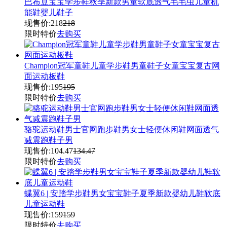
巴布豆宝宝学步鞋秋季新款男童软底透气毛毛虫儿童机
能鞋婴儿鞋子
现售价:
218
218
限时特价
去购买
Champion冠军童鞋儿童学步鞋男童鞋子女童宝宝复古网
面运动板鞋
现售价:
195
195
限时特价
去购买
骆驼运动鞋男士官网跑步鞋男女士轻便休闲鞋网面透气
减震跑鞋子男
现售价:
104.47
134.47
限时特价
去购买
蝶翼6 | 安踏学步鞋男女宝宝鞋子夏季新款婴幼儿鞋软底
儿童运动鞋
现售价:
159
159
限时特价
去购买