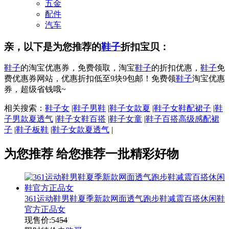
五金
配件
汽车
亲，以下是为您推荐的
鞋子
折扣宝贝：
鞋子
的淘宝优惠券，免费领取，淘宝
鞋子
的折扣优惠，
鞋子
免
费优惠券网站，优惠折扣低至9块9包邮！免费领
鞋子
淘宝优惠
券，超级省钱哦~
相关搜索：
鞋子女
|
鞋子男鞋
|
鞋子女款夏
|
鞋子女鞋配裙子
|
鞋
子男款夏透气
|
鞋子女鞋百搭
|
鞋子女童
|
鞋子百搭高级感配裙
子
|
鞋子板鞋
|
鞋子女款夏透气
|
为您推荐
给您推荐一批精彩好物
361运动鞋男鞋夏季新款网面透气跑步鞋减震百搭休闲鞋
官方正品女
现售价:
54
54