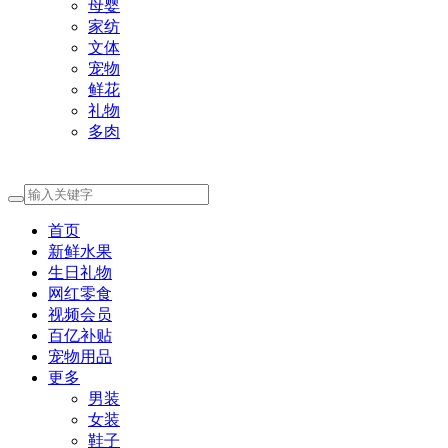
母婴
家纺
文体
宠物
鲜花
礼物
多肉
首页
新鲜水果
生日礼物
网红零食
视频会员
百亿补贴
宠物用品
更多
男装
女装
鞋子