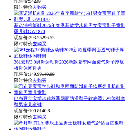
现售价:
54
239
限时特价
去购买
基诺浦机能鞋2026年春季新款学步鞋男女宝宝鞋子童鞋
婴儿鞋GW1870
现售价:
293.55
296.55
限时特价
去购买
361云程3.0男鞋运动鞋2026新款夏季网面透气鞋子厚底
板鞋休闲鞋男
现售价:
149.99
149.99
限时特价
去购买
巴布豆宝宝学步鞋秋季网面防滑鞋子软底婴儿机能鞋童
鞋男童儿童鞋
现售价:
109.8
140.8
限时特价
去购买