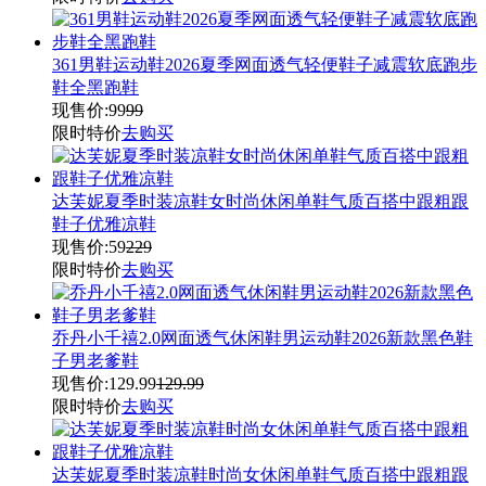
361男鞋运动鞋2026夏季网面透气轻便鞋子减震软底跑步
鞋全黑跑鞋
现售价:
99
99
限时特价
去购买
达芙妮夏季时装凉鞋女时尚休闲单鞋气质百搭中跟粗跟
鞋子优雅凉鞋
现售价:
59
229
限时特价
去购买
乔丹小千禧2.0网面透气休闲鞋男运动鞋2026新款黑色鞋
子男老爹鞋
现售价:
129.99
129.99
限时特价
去购买
达芙妮夏季时装凉鞋时尚女休闲单鞋气质百搭中跟粗跟