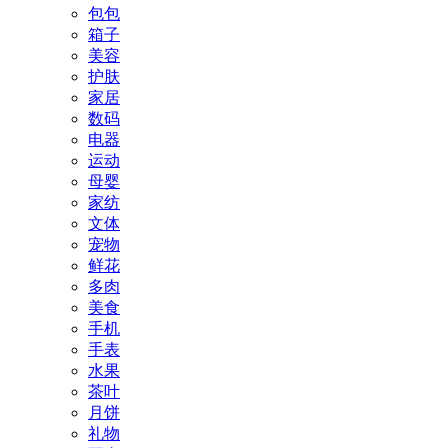
包包
箱子
美容
护肤
家居
数码
电器
运动
母婴
家纺
文体
宠物
鲜花
多肉
美食
手机
手表
水果
茶叶
月饼
礼物