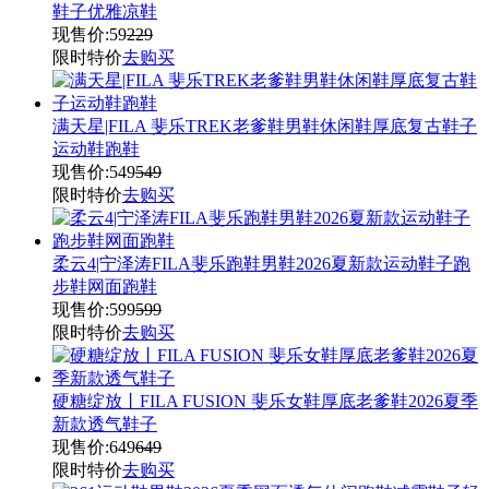
鞋子优雅凉鞋
现售价:
59
229
限时特价
去购买
满天星|FILA 斐乐TREK老爹鞋男鞋休闲鞋厚底复古鞋子
运动鞋跑鞋
现售价:
549
549
限时特价
去购买
柔云4|宁泽涛FILA斐乐跑鞋男鞋2026夏新款运动鞋子跑
步鞋网面跑鞋
现售价:
599
599
限时特价
去购买
硬糖绽放丨FILA FUSION 斐乐女鞋厚底老爹鞋2026夏季
新款透气鞋子
现售价:
649
649
限时特价
去购买