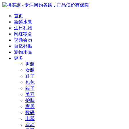
首页
新鲜水果
生日礼物
网红零食
视频会员
百亿补贴
宠物用品
更多
男装
女装
鞋子
包包
箱子
美容
护肤
家居
数码
电器
运动