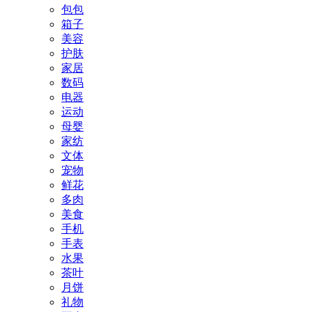
包包
箱子
美容
护肤
家居
数码
电器
运动
母婴
家纺
文体
宠物
鲜花
多肉
美食
手机
手表
水果
茶叶
月饼
礼物