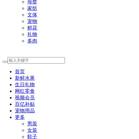
母婴
家纺
文体
宠物
鲜花
礼物
多肉
首页
新鲜水果
生日礼物
网红零食
视频会员
百亿补贴
宠物用品
更多
男装
女装
鞋子