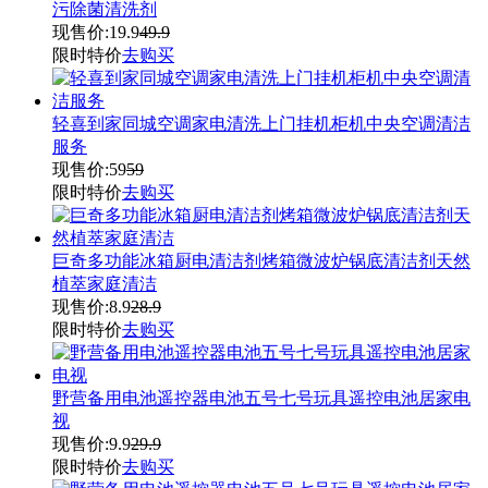
污除菌清洗剂
现售价:
19.9
49.9
限时特价
去购买
轻喜到家同城空调家电清洗上门挂机柜机中央空调清洁
服务
现售价:
59
59
限时特价
去购买
巨奇多功能冰箱厨电清洁剂烤箱微波炉锅底清洁剂天然
植萃家庭清洁
现售价:
8.9
28.9
限时特价
去购买
野营备用电池遥控器电池五号七号玩具遥控电池居家电
视
现售价:
9.9
29.9
限时特价
去购买