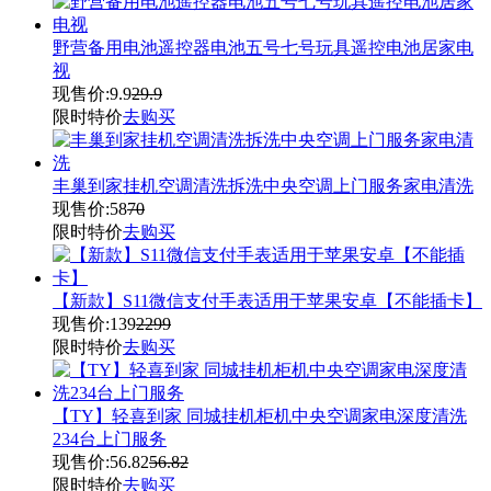
野营备用电池遥控器电池五号七号玩具遥控电池居家电
视
现售价:
9.9
29.9
限时特价
去购买
丰巢到家挂机空调清洗拆洗中央空调上门服务家电清洗
现售价:
58
70
限时特价
去购买
【新款】S11微信支付手表适用于苹果安卓【不能插卡】
现售价:
139
2299
限时特价
去购买
【TY】轻喜到家 同城挂机柜机中央空调家电深度清洗
234台上门服务
现售价:
56.82
56.82
限时特价
去购买