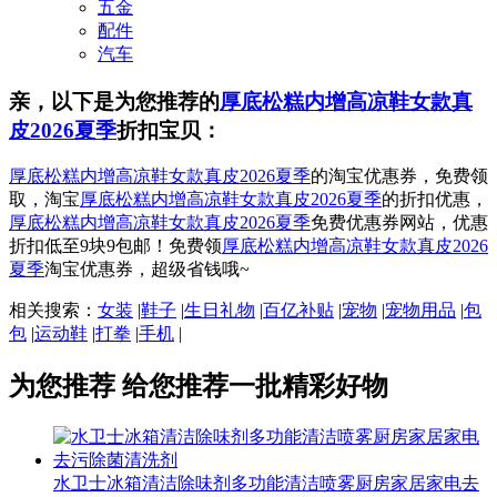
五金
配件
汽车
亲，以下是为您推荐的
厚底松糕内增高凉鞋女款真
皮2026夏季
折扣宝贝：
厚底松糕内增高凉鞋女款真皮2026夏季
的淘宝优惠券，免费领
取，淘宝
厚底松糕内增高凉鞋女款真皮2026夏季
的折扣优惠，
厚底松糕内增高凉鞋女款真皮2026夏季
免费优惠券网站，优惠
折扣低至9块9包邮！免费领
厚底松糕内增高凉鞋女款真皮2026
夏季
淘宝优惠券，超级省钱哦~
相关搜索：
女装
|
鞋子
|
生日礼物
|
百亿补贴
|
宠物
|
宠物用品
|
包
包
|
运动鞋
|
打拳
|
手机
|
为您推荐
给您推荐一批精彩好物
水卫士冰箱清洁除味剂多功能清洁喷雾厨房家居家电去