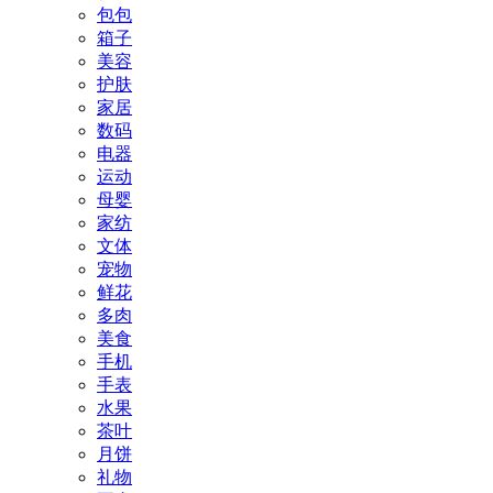
包包
箱子
美容
护肤
家居
数码
电器
运动
母婴
家纺
文体
宠物
鲜花
多肉
美食
手机
手表
水果
茶叶
月饼
礼物