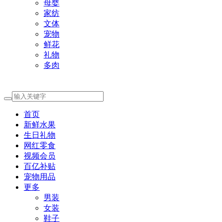
母婴
家纺
文体
宠物
鲜花
礼物
多肉
首页
新鲜水果
生日礼物
网红零食
视频会员
百亿补贴
宠物用品
更多
男装
女装
鞋子