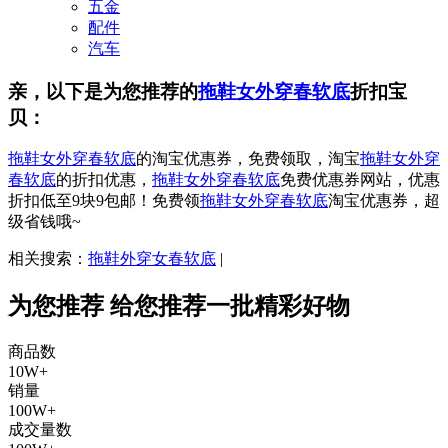
五金
配件
汽车
亲，以下是为您推荐的
拖鞋女外穿春软底
折扣宝
贝：
拖鞋女外穿春软底
的淘宝优惠券，免费领取，淘宝
拖鞋女外穿
春软底
的折扣优惠，
拖鞋女外穿春软底
免费优惠券网站，优惠
折扣低至9块9包邮！免费领
拖鞋女外穿春软底
淘宝优惠券，超
级省钱哦~
相关搜索：
拖鞋外穿女春软底
|
为您推荐
给您推荐一批精彩好物
商品数
10W+
销量
100W+
成交量数