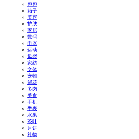
包包
箱子
美容
护肤
家居
数码
电器
运动
母婴
家纺
文体
宠物
鲜花
多肉
美食
手机
手表
水果
茶叶
月饼
礼物