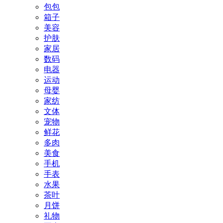
包包
箱子
美容
护肤
家居
数码
电器
运动
母婴
家纺
文体
宠物
鲜花
多肉
美食
手机
手表
水果
茶叶
月饼
礼物