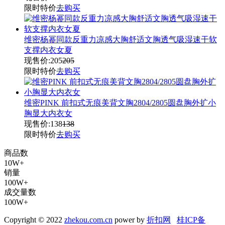
限时特价
去购买
维密杨幂同款反重力凉感大胸舒适文胸透气吸湿速干软
支撑内衣女夏
现售价:
205
205
限时特价
去购买
维密PINK 前扣式无痕美背文胸2804/2805圆盘胸外扩小
胸显大内衣女
现售价:
138
138
限时特价
去购买
商品数
10W+
销量
100W+
成交量数
100W+
Copyright © 2022
zhekou.com.cn
power by
折扣网
桂ICP备