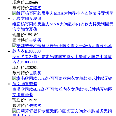
现售价:
139
139
限时特价
去购买
维密杨幂同款反重力MAX大胸显小内衣软支撑无钢圈无
痕文胸女夏薄
现售价:
189
189
限时特价
去购买
安莉芳专柜蕾丝防走光抹胸文胸女士舒适大胸显小薄款
内衣EB00800
现售价:
209
209
限时特价
去购买
虞书欣同款ubras洛可可蕾丝内衣女薄款法式性感无钢圈
文胸罩套装
现售价:
199
199
限时特价
去购买