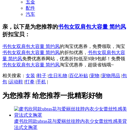
五金
配件
汽车
亲，以下是为您推荐的
书包女双肩包大容量 简约风
折扣宝贝：
书包女双肩包大容量 简约风
的淘宝优惠券，免费领取，淘宝
书包女双肩包大容量 简约风
的折扣优惠，
书包女双肩包大容
量 简约风
免费优惠券网站，优惠折扣低至9块9包邮！免费领
书包女双肩包大容量 简约风
淘宝优惠券，超级省钱哦~
相关搜索：
女装
|
鞋子
|
生日礼物
|
百亿补贴
|
宠物
|
宠物用品
|
包
包
|
运动鞋
|
打拳
|
手机
|
为您推荐
给您推荐一批精彩好物
虞书欣同款ubras花与爱丽丝挂脖内衣少女蕾丝性感美背
法式文胸罩