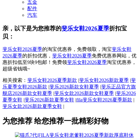
五金
配件
汽车
亲，以下是为您推荐的
斐乐女鞋2026夏季
折扣宝
贝：
斐乐女鞋2026夏季
的淘宝优惠券，免费领取，淘宝
斐乐女鞋
2026夏季
的折扣优惠，
斐乐女鞋2026夏季
免费优惠券网站，优
惠折扣低至9块9包邮！免费领
斐乐女鞋2026夏季
淘宝优惠券，
超级省钱哦~
相关搜索：
斐乐女鞋2026夏季新款
|
斐乐女鞋2026新款夏季
|
斐
乐夏季女鞋2026新款
|
斐乐2026新款女鞋夏季
|
斐乐正品官方旗
舰店2026新款女鞋夏季
|
斐乐女款2026新款女鞋夏季
|
斐乐2026
夏季女鞋
|
斐乐2026新款夏季女鞋
|
fila斐乐女鞋2026夏季新款
|
斐乐女款2026新款夏季女鞋
|
为您推荐
给您推荐一批精彩好物