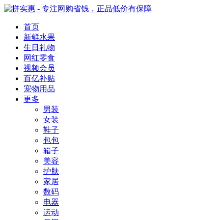
首页
新鲜水果
生日礼物
网红零食
视频会员
百亿补贴
宠物用品
更多
男装
女装
鞋子
包包
箱子
美容
护肤
家居
数码
电器
运动