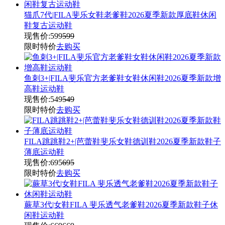
猫爪7代|FILA斐乐女鞋老爹鞋2026夏季新款厚底鞋休闲
鞋复古运动鞋
现售价:
599
599
限时特价
去购买
鱼刺3+|FILA斐乐官方老爹鞋女鞋休闲鞋2026夏季新款增
高鞋运动鞋
现售价:
549
549
限时特价
去购买
FILA跳跳鞋2+|芭蕾鞋斐乐女鞋德训鞋2026夏季新款鞋子
薄底运动鞋
现售价:
695
695
限时特价
去购买
蕨草3代|女鞋FILA 斐乐透气老爹鞋2026夏季新款鞋子休
闲鞋运动鞋