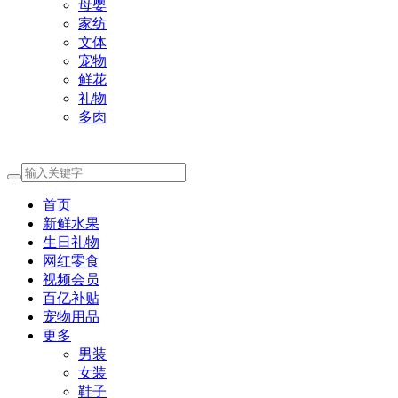
母婴
家纺
文体
宠物
鲜花
礼物
多肉
首页
新鲜水果
生日礼物
网红零食
视频会员
百亿补贴
宠物用品
更多
男装
女装
鞋子