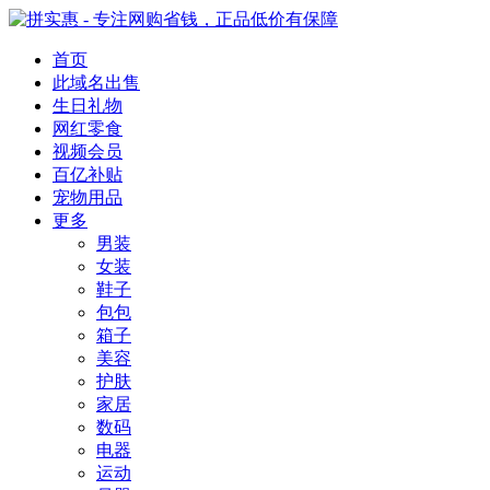
首页
此域名出售
生日礼物
网红零食
视频会员
百亿补贴
宠物用品
更多
男装
女装
鞋子
包包
箱子
美容
护肤
家居
数码
电器
运动