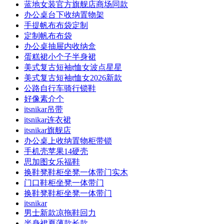
蓝地女装官方旗舰店商场同款
办公桌台下收纳置物架
手提帆布布袋定制
定制帆布布袋
办公桌抽屉内收纳盒
蛋糕裙小个子半身裙
美式复古短袖t恤女波点星星
美式复古短袖t恤女2026新款
公路自行车骑行锁鞋
好像素介个
itsnikar吊带
itsnikar连衣裙
itsnikar旗舰店
办公桌上收纳置物柜带锁
手机壳苹果14硬壳
思加图女乐福鞋
换鞋凳鞋柜坐凳一体带门实木
门口鞋柜坐凳一体带门
换鞋凳鞋柜坐凳一体带门
itsnikar
男士新款凉拖鞋回力
半身裙夏薄款长款