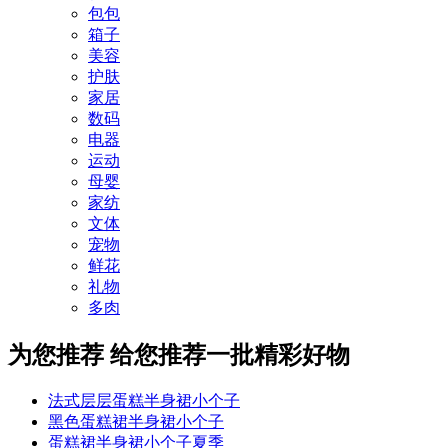
包包
箱子
美容
护肤
家居
数码
电器
运动
母婴
家纺
文体
宠物
鲜花
礼物
多肉
为您推荐
给您推荐一批精彩好物
法式层层蛋糕半身裙小个子
黑色蛋糕裙半身裙小个子
蛋糕裙半身裙小个子夏季